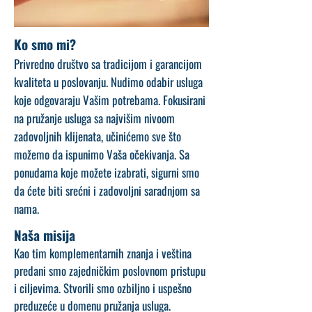
Ko smo mi?
Privredno društvo sa tradicijom i garancijom
kvaliteta u poslovanju. Nudimo odabir usluga
koje odgovaraju Vašim potrebama. Fokusirani
na pružanje usluga sa najvišim nivoom
zadovoljnih klijenata, učinićemo sve što
možemo da ispunimo Vaša očekivanja. Sa
ponudama koje možete izabrati, sigurni smo
da ćete biti srećni i zadovoljni saradnjom sa
nama.
Naša misija
Kao tim komplementarnih znanja i veština
predani smo zajedničkim poslovnom pristupu
i ciljevima. Stvorili smo ozbiljno i uspešno
preduzeće u domenu pružanja usluga.