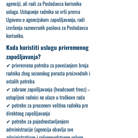
agenciji, ali radi za Poslodavca korisnika
usluga. Ustupanje radnika se vrši prema
Ugovoru o agencijskom zapošljavanju, radi
izvršenja raznovrsnih poslova za Poslodavca
korisnika.
Kada koristiti uslugu privremenog
zapošljavanja?
✔ privremena potreba za povećanjem broja
radnika zbog sezonskog porasta proizvodnih i
ostalih potreba
✔ zabrane zapošljavanja (headcount freez) –
ustupljeni radnici ne ulaze u troškove rada
✔ potrebe za procenom veština radnika pre
direktnog zapošljavanja
✔ potrebe za pojednostavljenjem
administracije (agencija obavlja sve
administrativne i računovodstvene usluge