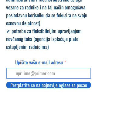
vezane za radnike i na taj način omogućava
poslodavcu korisniku da se fokusira na svoju
osnovnu delatnost)
✔ potrebe za fleksibilnijim upravljanjem
novčanog toka (agencija isplaćuje plate
ustupljenim radnicima)
Upišite vašu e-mail adresu
Pretplatite se na najnovije oglase za posao
Pridruži se Viber kanalu
NEGA STARIH LICA