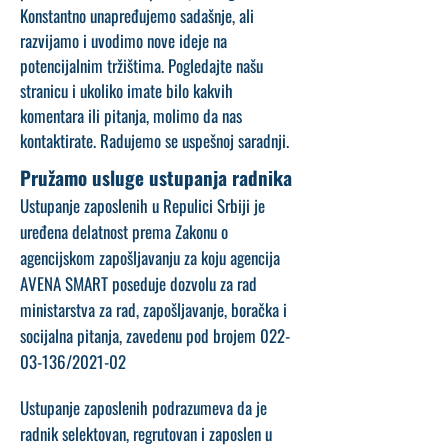
Konstantno unapređujemo sadašnje, ali
razvijamo i uvodimo nove ideje na
potencijalnim tržištima. Pogledajte našu
stranicu i ukoliko imate bilo kakvih
komentara ili pitanja, molimo da nas
kontaktirate. Radujemo se uspešnoj saradnji.
Pružamo usluge ustupanja radnika
Ustupanje zaposlenih u Repulici Srbiji je
uređena delatnost prema Zakonu o
agencijskom zapošljavanju za koju agencija
AVENA SMART poseduje dozvolu za rad
ministarstva za rad, zapošljavanje, boračka i
socijalna pitanja, zavedenu pod brojem
022-
03-136
/2021-02
Ustupanje zaposlenih podrazumeva da je
radnik selektovan, regrutovan i zaposlen u