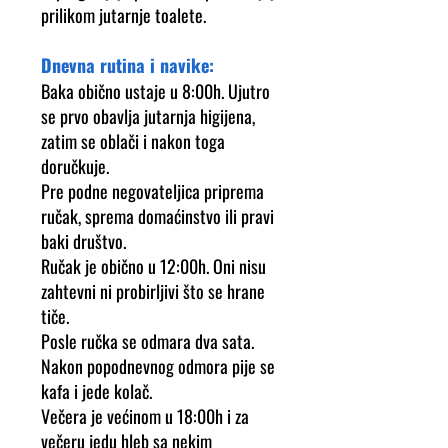
prilikom jutarnje toalete.
Dnevna rutina i navike:
Baka obično ustaje u 8:00h. Ujutro
se prvo obavlja jutarnja higijena,
zatim se oblači i nakon toga
doručkuje.
Pre podne negovateljica priprema
ručak, sprema domaćinstvo ili pravi
baki društvo.
Ručak je obično u 12:00h. Oni nisu
zahtevni ni probirljivi što se hrane
tiče.
Posle ručka se odmara dva sata.
Nakon popodnevnog odmora pije se
kafa i jede kolač.
Večera je većinom u 18:00h i za
večeru jedu hleb sa nekim