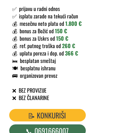
✅ prijavu u radni odnos
✅ isplatu zarade na tekući račun
💰️ mesečnu neto platu od
1.800 €
💰️ bonus za Božić od
150 €
💰️ bonus za Uskrs od
150 €
💰️ ref. putnog troška od
260 €
💰️ uplatu poreza i dop. od
366 €
🛌 besplatan smeštaj
🍽️ besplatnu ishranu
🚌 organizovan prevoz
❌ BEZ PROVIZIJE
❌ BEZ ČLANARINE
📝 KONKURIŠI
📞 0691666007