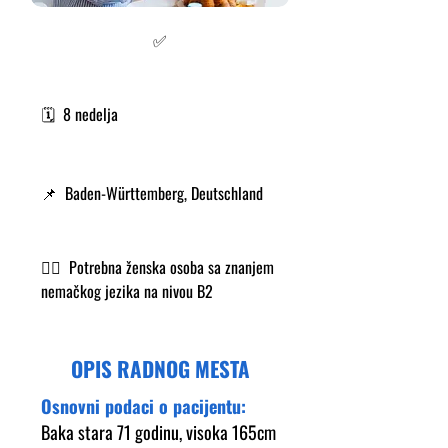
✅
🗓️ 8 nedelja
📌 Baden-Württemberg, Deutschland
👩‍⚕️ Potrebna ženska osoba sa znanjem
nemačkog jezika na nivou B2
OPIS RADNOG MESTA
Osnovni podaci o pacijentu:
Baka stara 71 godinu, visoka 165cm