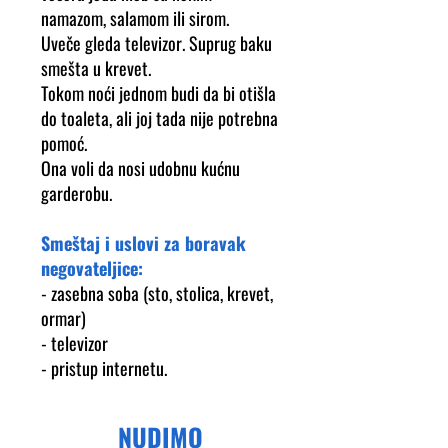
namazom, salamom ili sirom.
Uveče gleda televizor. Suprug baku
smešta u krevet.
Tokom noći jednom budi da bi otišla
do toaleta, ali joj tada nije potrebna
pomoć.
Ona voli da nosi udobnu kućnu
garderobu.
Smeštaj i uslovi za boravak
negovateljice:
- zasebna soba (sto, stolica, krevet,
ormar)
- televizor
- pristup internetu.
NUDIMO