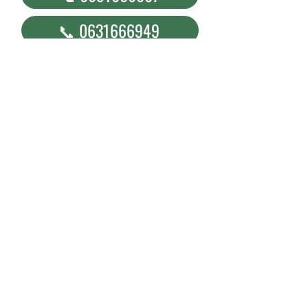
📞 0631666949
↩️ SVI OGLASI
Geben sie ihre E-Mailadresse ein
Abonnieren Sie die neuesten Stellenanzeigen
Treten Sie dem Viber-Kanal bei.
ALTENPFLEGE
DAZU KOMMEN