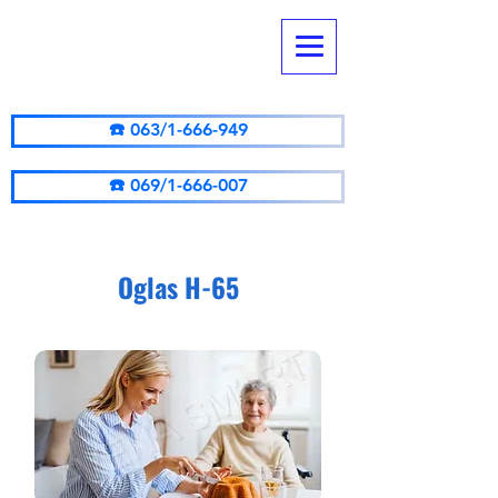
Agentur
AVENA SMART
☎️ 063/1-666-949
☎️ 069/1-666-007
Oglas H-65