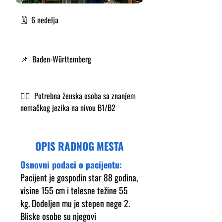
🗓️ 6 nedelja
📌 Baden-Württemberg
👩‍⚕️ Potrebna ženska osoba sa znanjem
nemačkog jezika na nivou B1/B2
OPIS RADNOG MESTA
Osnovni podaci o pacijentu:
Pacijent je gospodin star 88 godina,
visine 155 cm i telesne težine 55
kg.
Dodeljen mu je stepen nege 2.
Bliske osobe su njegovi