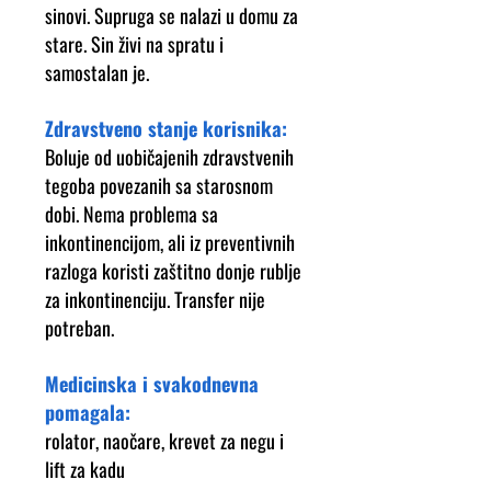
sinovi.
Supruga se nalazi u domu za
stare.
Sin živi na spratu i
samostalan je.
Zdravstveno stanje korisnika:
Boluje od uobičajenih zdravstvenih
tegoba povezanih sa starosnom
dobi.
Nema problema sa
inkontinencijom, ali iz preventivnih
razloga koristi zaštitno donje rublje
za inkontinenciju.
Transfer nije
potreban.
Medicinska i svakodnevna
pomagala:
rolator, naočare, krevet za negu i
lift za kadu