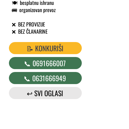
🍽️ besplatnu ishranu
🚌 organizovan prevoz
❌ BEZ PROVIZIJE
❌ BEZ ČLANARINE
📝 KONKURIŠI
📞 0691666007
📞 0631666949
↩️ SVI OGLASI