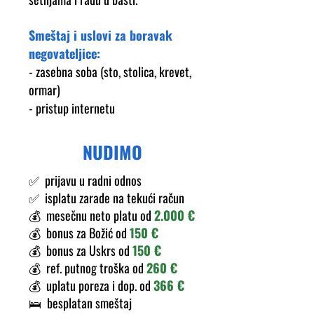
Smeštaj i uslovi za boravak
negovateljice:
- zasebna soba (sto, stolica, krevet,
ormar)
- pristup internetu
NUDIMO
✅ prijavu u radni odnos
✅ isplatu zarade na tekući račun
💰️ mesečnu neto platu od
2.000 €
💰️ bonus za Božić od
150 €
💰️ bonus za Uskrs od
150 €
💰️ ref. putnog troška od
260 €
💰️ uplatu poreza i dop. od
366 €
🛌 besplatan smeštaj