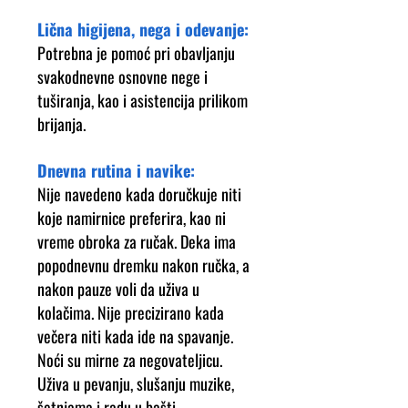
Lična higijena, nega i odevanje:
Potrebna je pomoć pri obavljanju
svakodnevne osnovne nege i
tuširanja, kao i asistencija prilikom
brijanja.
Dnevna rutina i navike:
Nije navedeno kada doručkuje niti
koje namirnice preferira, kao ni
vreme obroka za ručak. Deka ima
popodnevnu dremku nakon ručka, a
nakon pauze voli da uživa u
kolačima. Nije precizirano kada
večera niti kada ide na spavanje.
Noći su mirne za negovateljicu.
Uživa u pevanju, slušanju muzike,
šetnjama i radu u bašti.