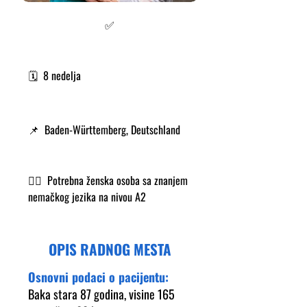
✅
🗓️ 8 nedelja
📌 Baden-Württemberg, Deutschland
👩‍⚕️ Potrebna ženska osoba sa znanjem
nemačkog jezika na nivou A2
OPIS RADNOG MESTA
Osnovni podaci o pacijentu:
Baka stara 87 godina, visine 165