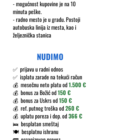
- mogućnost kupovine je na 10
minuta peške.
- radno mesto je u gradu. Postoji
autobuska linija iz mesta, kao i
željeznička stanica
NUDIMO
✅ prijavu u radni odnos
✅ isplatu zarade na tekući račun
💰️ mesečnu neto platu od
1.500 €
💰️ bonus za Božić od
150 €
💰️ bonus za Uskrs od
150 €
💰️ ref. putnog troška od
260 €
💰️ uplatu poreza i dop. od
366 €
🛌 besplatan smeštaj
🍽️ besplatnu ishranu
🚌 organizovan prevoz