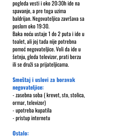
pogleda vesti i oko 20:30h ide na
spavanje, a pre toga uzima
baldrijan. Negovateljica završava sa
poslom oko 19:30.
Baka noću ustaje 1 do 2 puta i ide u
toalet, ali joj tada nije potrebna
pomoć negovateljice. Voli da ide u
šetnju, gleda televizor, prati berzu
ili se druži sa prijateljicama.
Smeštaj i uslovi za boravak
negovateljice:
- zasebna soba ( krevet, sto, stolica,
ormar, televizor)
- upotreba kupatila
- pristup internetu
Ostalo: