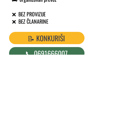
❌ BEZ PROVIZIJE
❌ BEZ ČLANARINE
📝 KONKURIŠI
📞 0691666007
📞 0631666949
↩️ SVI OGLASI
Upišite vašu e-mail adresu