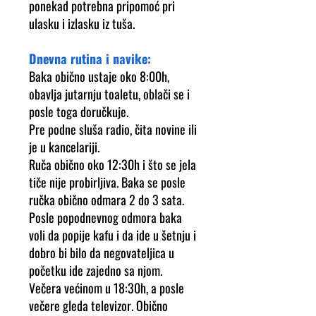
ponekad potrebna pripomoć pri
ulasku i izlasku iz tuša.
Dnevna rutina i navike:
Baka obično ustaje oko 8:00h,
obavlja jutarnju toaletu, oblači se i
posle toga doručkuje.
Pre podne sluša radio, čita novine ili
je u kancelariji.
Ruča obično oko 12:30h i što se jela
tiče nije probirljiva. Baka se posle
ručka obično odmara 2 do 3 sata.
Posle popodnevnog odmora baka
voli da popije kafu i da ide u šetnju i
dobro bi bilo da negovateljica u
početku ide zajedno sa njom.
Večera većinom u 18:30h, a posle
večere gleda televizor. Obično